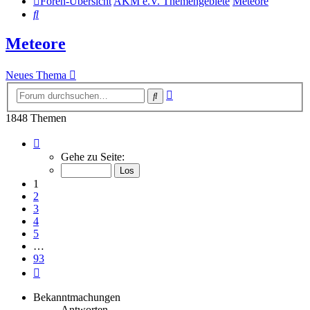
Foren-Übersicht
AKM e.V. Themengebiete
Meteore
Suche
Meteore
Neues Thema
Erweiterte
Suche
Suche
1848 Themen
Seite
1
Gehe zu Seite:
von
93
1
2
3
4
5
…
93
Nächste
Bekanntmachungen
Antworten