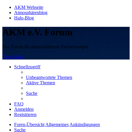
AKM Webseite
Atmosphärenblog
Halo-Blog
AKM e.V. Forum
Das Forum für atmosphärische Erscheinungen
Zum Inhalt
Schnellzugriff
Unbeantwortete Themen
Aktive Themen
Suche
FAQ
Anmelden
Registrieren
Foren-Übersicht
Allgemeines
Ankündigungen
Suche