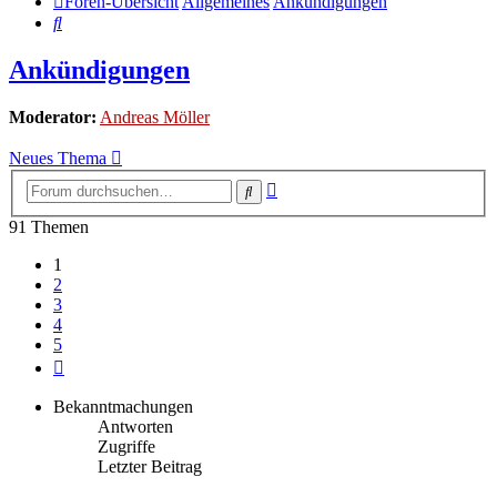
Foren-Übersicht
Allgemeines
Ankündigungen
Suche
Ankündigungen
Moderator:
Andreas Möller
Neues Thema
Erweiterte
Suche
Suche
91 Themen
1
2
3
4
5
Nächste
Bekanntmachungen
Antworten
Zugriffe
Letzter Beitrag