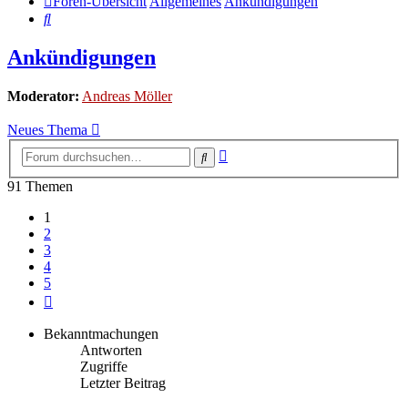
Foren-Übersicht
Allgemeines
Ankündigungen
Suche
Ankündigungen
Moderator:
Andreas Möller
Neues Thema
Erweiterte
Suche
Suche
91 Themen
1
2
3
4
5
Nächste
Bekanntmachungen
Antworten
Zugriffe
Letzter Beitrag