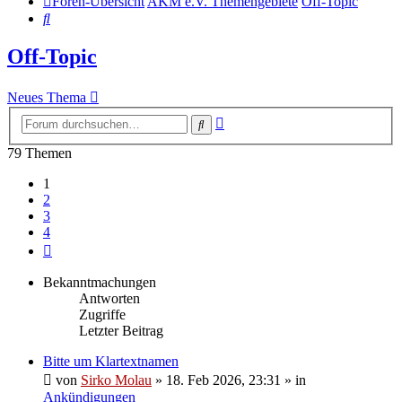
Foren-Übersicht
AKM e.V. Themengebiete
Off-Topic
Suche
Off-Topic
Neues Thema
Erweiterte
Suche
Suche
79 Themen
1
2
3
4
Nächste
Bekanntmachungen
Antworten
Zugriffe
Letzter Beitrag
Bitte um Klartextnamen
von
Sirko Molau
» 18. Feb 2026, 23:31 » in
Ankündigungen