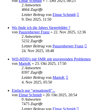
von
Elmar Schmidt
» 7. Dez 2025, 08:25
2
Antworten
4664
Zugriffe
Letzter Beitrag
von
Elmar Schmidt
9. Dez 2025, 11:50
Wo finde ich die Jahres Siegerbilder ?
von
Pauzenberger Franz
» 22. Nov 2025, 12:36
2
Antworten
5232
Zugriffe
Letzter Beitrag
von
Pauzenberger Franz
24. Nov 2025, 18:48
WD-HDD's mit SMR mit gravierenden Problemen
von
MarioK
» 23. Okt 2025, 17:50
2
Antworten
8397
Zugriffe
Letzter Beitrag
von
MarioK
4. Nov 2025, 05:50
Einfach nur "sensationell"...
von
Elmar Schmidt
» 20. Okt 2025, 20:54
0
Antworten
7475
Zugriffe
Letzter Beitrag
von
Elmar Schmidt