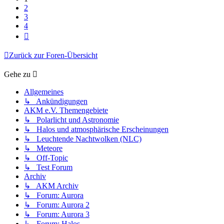
2
3
4
Nächste
Zurück zur Foren-Übersicht
Gehe zu
Allgemeines
↳ Ankündigungen
AKM e.V. Themengebiete
↳ Polarlicht und Astronomie
↳ Halos und atmosphärische Erscheinungen
↳ Leuchtende Nachtwolken (NLC)
↳ Meteore
↳ Off-Topic
↳ Test Forum
Archiv
↳ AKM Archiv
↳ Forum: Aurora
↳ Forum: Aurora 2
↳ Forum: Aurora 3
↳ Forum: Halos