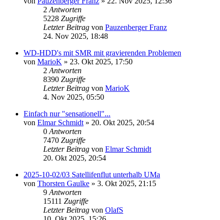
von
Pauzenberger Franz
» 22. Nov 2025, 12:36
2
Antworten
5228
Zugriffe
Letzter Beitrag
von
Pauzenberger Franz
24. Nov 2025, 18:48
WD-HDD's mit SMR mit gravierenden Problemen
von
MarioK
» 23. Okt 2025, 17:50
2
Antworten
8390
Zugriffe
Letzter Beitrag
von
MarioK
4. Nov 2025, 05:50
Einfach nur "sensationell"...
von
Elmar Schmidt
» 20. Okt 2025, 20:54
0
Antworten
7470
Zugriffe
Letzter Beitrag
von
Elmar Schmidt
20. Okt 2025, 20:54
2025-10-02/03 Satellifenflut unterhalb UMa
von
Thorsten Gaulke
» 3. Okt 2025, 21:15
9
Antworten
15111
Zugriffe
Letzter Beitrag
von
OlafS
10. Okt 2025, 15:26