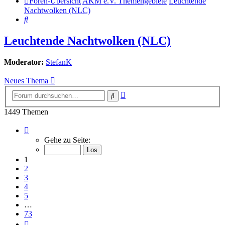
Foren-Übersicht
AKM e.V. Themengebiete
Leuchtende
Nachtwolken (NLC)
Suche
Leuchtende Nachtwolken (NLC)
Moderator:
StefanK
Neues Thema
Erweiterte
Suche
Suche
1449 Themen
Seite
1
Gehe zu Seite:
von
73
1
2
3
4
5
…
73
Nächste