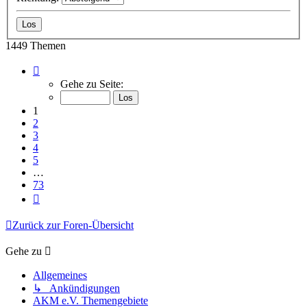
1449 Themen
Seite
1
Gehe zu Seite:
von
73
1
2
3
4
5
…
73
Nächste
Zurück zur Foren-Übersicht
Gehe zu
Allgemeines
↳ Ankündigungen
AKM e.V. Themengebiete