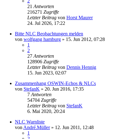
2
21
Antworten
216271
Zugriffe
Letzter Beitrag
von
Horst Maurer
24. Jul 2026, 17:22
Bitte NLC Beobachtungen melden
von
wolfgang hamburg
» 15. Jun 2012, 07:28
1
2
27
Antworten
128906
Zugriffe
Letzter Beitrag
von
Dennis Hennig
15. Jun 2023, 02:07
Zusammenhang OSWIN-Echos & NLCs
von
StefanK
» 20. Jun 2016, 17:35
7
Antworten
54704
Zugriffe
Letzter Beitrag
von
StefanK
6. Mai 2020, 20:24
NLC Warnliste
von
André.Müller
» 12. Jun 2011, 12:48
1
2