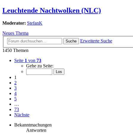
Leuchtende Nachtwolken (NLC)
Moderator:
StefanK
Neues Thema
Erweiterte Suche
Suche
1450 Themen
Seite
1
von
73
Gehe zu Seite:
1
2
3
4
5
…
73
Nächste
Bekanntmachungen
Antworten