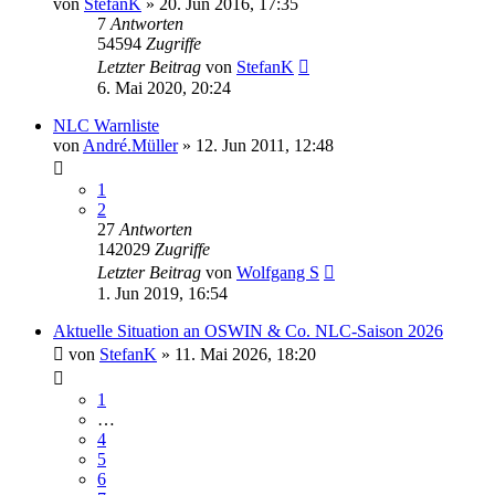
von
StefanK
» 20. Jun 2016, 17:35
7
Antworten
54594
Zugriffe
Letzter Beitrag
von
StefanK
6. Mai 2020, 20:24
NLC Warnliste
von
André.Müller
» 12. Jun 2011, 12:48
1
2
27
Antworten
142029
Zugriffe
Letzter Beitrag
von
Wolfgang S
1. Jun 2019, 16:54
Aktuelle Situation an OSWIN & Co. NLC-Saison 2026
von
StefanK
» 11. Mai 2026, 18:20
1
…
4
5
6