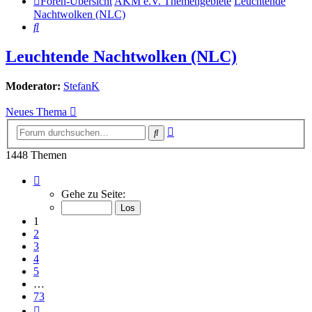
Foren-Übersicht
AKM e.V. Themengebiete
Leuchtende
Nachtwolken (NLC)
Suche
Leuchtende Nachtwolken (NLC)
Moderator:
StefanK
Neues Thema
Erweiterte
Suche
Suche
1448 Themen
Seite
1
Gehe zu Seite:
von
73
1
2
3
4
5
…
73
Nächste