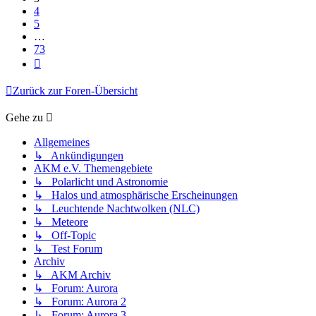
4
5
…
73
Nächste
Zurück zur Foren-Übersicht
Gehe zu
Allgemeines
↳ Ankündigungen
AKM e.V. Themengebiete
↳ Polarlicht und Astronomie
↳ Halos und atmosphärische Erscheinungen
↳ Leuchtende Nachtwolken (NLC)
↳ Meteore
↳ Off-Topic
↳ Test Forum
Archiv
↳ AKM Archiv
↳ Forum: Aurora
↳ Forum: Aurora 2
↳ Forum: Aurora 3