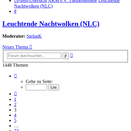
Foren-Übersicht
AKM e.V. Themengebiete
Leuchtende
Nachtwolken (NLC)
Suche
Leuchtende Nachtwolken (NLC)
Moderator:
StefanK
Neues Thema
Erweiterte
Suche
Suche
1448 Themen
Seite
3
Gehe zu Seite:
von
73
Vorherige
1
2
3
4
5
…
73