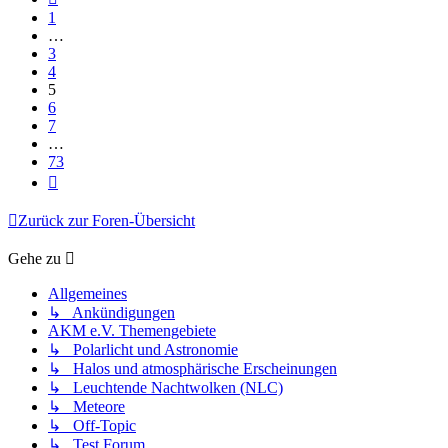
1
…
3
4
5
6
7
…
73
Nächste
Zurück zur Foren-Übersicht
Gehe zu
Allgemeines
↳ Ankündigungen
AKM e.V. Themengebiete
↳ Polarlicht und Astronomie
↳ Halos und atmosphärische Erscheinungen
↳ Leuchtende Nachtwolken (NLC)
↳ Meteore
↳ Off-Topic
↳ Test Forum