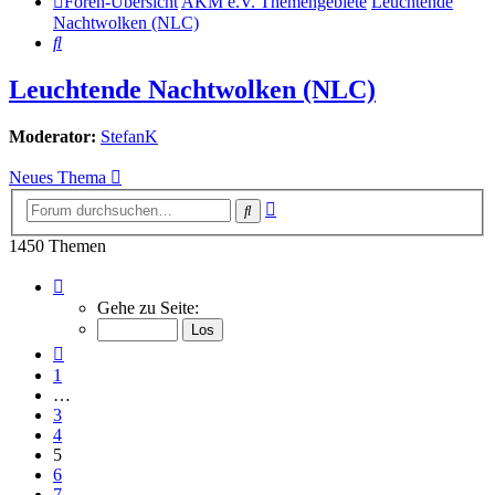
Foren-Übersicht
AKM e.V. Themengebiete
Leuchtende
Nachtwolken (NLC)
Suche
Leuchtende Nachtwolken (NLC)
Moderator:
StefanK
Neues Thema
Erweiterte
Suche
Suche
1450 Themen
Seite
5
Gehe zu Seite:
von
73
Vorherige
1
…
3
4
5
6
7