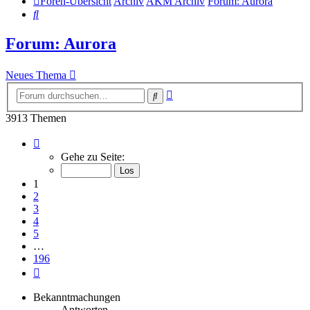
Foren-Übersicht
Archiv
AKM Archiv
Forum: Aurora
Suche
Forum: Aurora
Neues Thema
Erweiterte
Suche
Suche
3913 Themen
Seite
1
Gehe zu Seite:
von
196
1
2
3
4
5
…
196
Nächste
Bekanntmachungen
Antworten