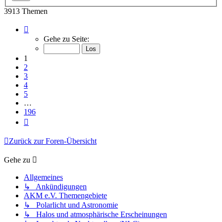
3913 Themen
Seite
1
Gehe zu Seite:
von
196
1
2
3
4
5
…
196
Nächste
Zurück zur Foren-Übersicht
Gehe zu
Allgemeines
↳ Ankündigungen
AKM e.V. Themengebiete
↳ Polarlicht und Astronomie
↳ Halos und atmosphärische Erscheinungen