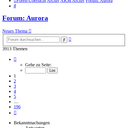
Foren-Übersicht
Archiv
AKM Archiv
Forum: Aurora
Suche
Forum: Aurora
Neues Thema
Erweiterte
Suche
Suche
3913 Themen
Seite
1
Gehe zu Seite:
von
196
1
2
3
4
5
…
196
Nächste
Bekanntmachungen
Antworten