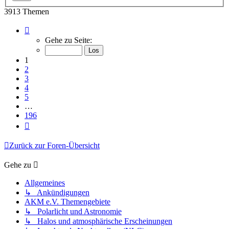
3913 Themen
Seite
1
Gehe zu Seite:
von
196
1
2
3
4
5
…
196
Nächste
Zurück zur Foren-Übersicht
Gehe zu
Allgemeines
↳ Ankündigungen
AKM e.V. Themengebiete
↳ Polarlicht und Astronomie
↳ Halos und atmosphärische Erscheinungen