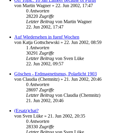
Off Topic: To Jan Lameer because of Purus
von
Martin Wagner
» 22. Jun 2002, 17:47
0
Antworten
28220
Zugriffe
Letzter Beitrag
von
Martin Wagner
22. Jun 2002, 17:47
Auf Wiedersehen in fuenf Wochen
von
Katja Gottschewski
» 22. Jun 2002, 08:59
1
Antworten
30291
Zugriffe
Letzter Beitrag
von
Sven Lüke
22. Jun 2002, 09:57
Göschen - Erdmagnetismus, Polarlicht 1903
von
Claudia (Chemnitz)
» 21. Jun 2002, 20:46
0
Antworten
28697
Zugriffe
Letzter Beitrag
von
Claudia (Chemnitz)
21. Jun 2002, 20:46
(Ersatz)chat?
von
Sven Lüke
» 21. Jun 2002, 20:35
0
Antworten
28330
Zugriffe
Letzter Beitrag
von
Sven Lüke