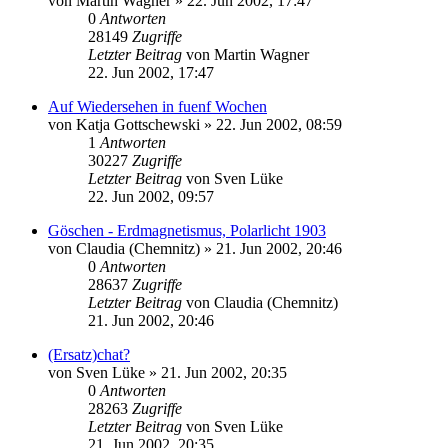
von
Martin Wagner
» 22. Jun 2002, 17:47
0
Antworten
28149
Zugriffe
Letzter Beitrag
von
Martin Wagner
22. Jun 2002, 17:47
Auf Wiedersehen in fuenf Wochen
von
Katja Gottschewski
» 22. Jun 2002, 08:59
1
Antworten
30227
Zugriffe
Letzter Beitrag
von
Sven Lüke
22. Jun 2002, 09:57
Göschen - Erdmagnetismus, Polarlicht 1903
von
Claudia (Chemnitz)
» 21. Jun 2002, 20:46
0
Antworten
28637
Zugriffe
Letzter Beitrag
von
Claudia (Chemnitz)
21. Jun 2002, 20:46
(Ersatz)chat?
von
Sven Lüke
» 21. Jun 2002, 20:35
0
Antworten
28263
Zugriffe
Letzter Beitrag
von
Sven Lüke
21. Jun 2002, 20:35