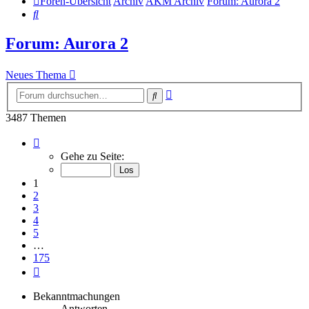
Foren-Übersicht
Archiv
AKM Archiv
Forum: Aurora 2
Suche
Forum: Aurora 2
Neues Thema
Erweiterte
Suche
Suche
3487 Themen
Seite
1
Gehe zu Seite:
von
175
1
2
3
4
5
…
175
Nächste
Bekanntmachungen
Antworten