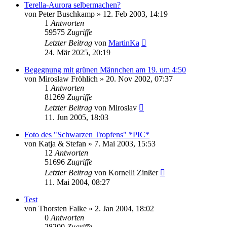
Terella-Aurora selbermachen?
von
Peter Buschkamp
» 12. Feb 2003, 14:19
1
Antworten
59575
Zugriffe
Letzter Beitrag
von
MartinKa
24. Mär 2025, 20:19
Begegnung mit grünen Männchen am 19. um 4:50
von
Miroslaw Fröhlich
» 20. Nov 2002, 07:37
1
Antworten
81269
Zugriffe
Letzter Beitrag
von
Miroslav
11. Jun 2005, 18:03
Foto des "Schwarzen Tropfens" *PIC*
von
Katja & Stefan
» 7. Mai 2003, 15:53
12
Antworten
51696
Zugriffe
Letzter Beitrag
von
Kornelli Zinßer
11. Mai 2004, 08:27
Test
von
Thorsten Falke
» 2. Jan 2004, 18:02
0
Antworten
28200
Zugriffe