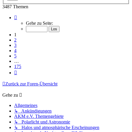
3487 Themen
Seite
1
Gehe zu Seite:
von
175
1
2
3
4
5
…
175
Nächste
Zurück zur Foren-Übersicht
Gehe zu
Allgemeines
↳ Ankündigungen
AKM e.V. Themengebiete
↳ Polarlicht und Astronomie
↳ Halos und atmosphärische Erscheinungen