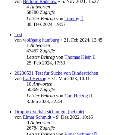
von
Bertram Radelow
» 6. Nov 2021, 15:27
4
Antworten
68780
Zugriffe
Letzter Beitrag
von
Tommy
30. Dez 2024, 19:57
Test
von
wolfgang hamburg
» 21. Feb 2024, 13:45
1
Antworten
47457
Zugriffe
Letzter Beitrag
von
Thomas Klein
25. Feb 2024, 17:53
20230531 Test für Suche von Bindestrichen
von
Carl Herzog
» 31. Mai 2023, 10:11
10
Antworten
50369
Zugriffe
Letzter Beitrag
von
Carl Herzog
3. Jun 2023, 22:49
Dropbox verhält sich ungut (bei mir)
von
Elmar Schmidt
» 9. Dez 2022, 10:16
0
Antworten
26784
Zugriffe
Letzter Beitrag
von
Elmar Schmidt