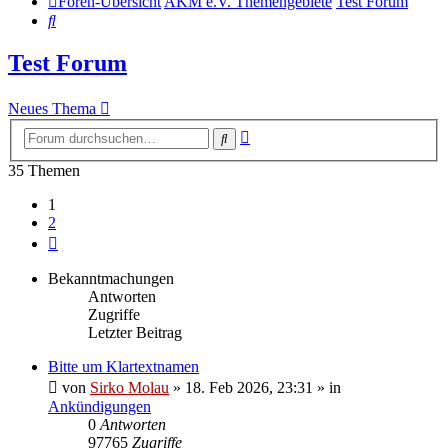
Foren-Übersicht
AKM e.V. Themengebiete
Test Forum
Suche
Test Forum
Neues Thema
Erweiterte
Suche
Suche
35 Themen
1
2
Nächste
Bekanntmachungen
Antworten
Zugriffe
Letzter Beitrag
Bitte um Klartextnamen
von
Sirko Molau
» 18. Feb 2026, 23:31 » in
Ankündigungen
0
Antworten
97765
Zugriffe