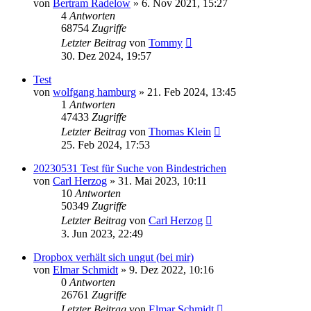
von
Bertram Radelow
» 6. Nov 2021, 15:27
4
Antworten
68754
Zugriffe
Letzter Beitrag
von
Tommy
30. Dez 2024, 19:57
Test
von
wolfgang hamburg
» 21. Feb 2024, 13:45
1
Antworten
47433
Zugriffe
Letzter Beitrag
von
Thomas Klein
25. Feb 2024, 17:53
20230531 Test für Suche von Bindestrichen
von
Carl Herzog
» 31. Mai 2023, 10:11
10
Antworten
50349
Zugriffe
Letzter Beitrag
von
Carl Herzog
3. Jun 2023, 22:49
Dropbox verhält sich ungut (bei mir)
von
Elmar Schmidt
» 9. Dez 2022, 10:16
0
Antworten
26761
Zugriffe
Letzter Beitrag
von
Elmar Schmidt