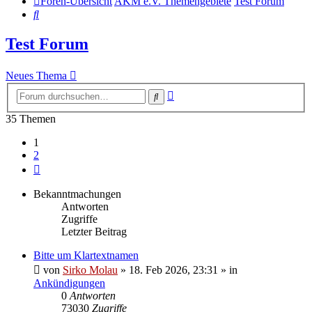
Foren-Übersicht
AKM e.V. Themengebiete
Test Forum
Suche
Test Forum
Neues Thema
Erweiterte
Suche
Suche
35 Themen
1
2
Nächste
Bekanntmachungen
Antworten
Zugriffe
Letzter Beitrag
Bitte um Klartextnamen
von
Sirko Molau
» 18. Feb 2026, 23:31 » in
Ankündigungen
0
Antworten
73030
Zugriffe