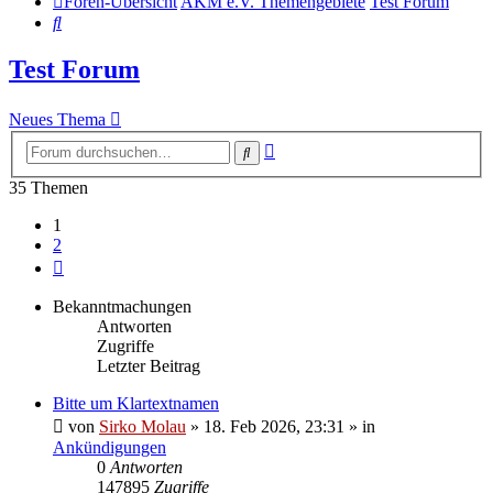
Foren-Übersicht
AKM e.V. Themengebiete
Test Forum
Suche
Test Forum
Neues Thema
Erweiterte
Suche
Suche
35 Themen
1
2
Nächste
Bekanntmachungen
Antworten
Zugriffe
Letzter Beitrag
Bitte um Klartextnamen
von
Sirko Molau
» 18. Feb 2026, 23:31 » in
Ankündigungen
0
Antworten
147895
Zugriffe