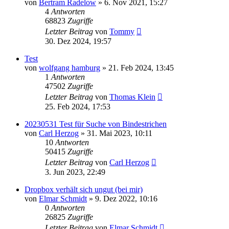
von
Bertram Radelow
» 6. Nov 2021, 15:27
4
Antworten
68823
Zugriffe
Letzter Beitrag
von
Tommy
30. Dez 2024, 19:57
Test
von
wolfgang hamburg
» 21. Feb 2024, 13:45
1
Antworten
47502
Zugriffe
Letzter Beitrag
von
Thomas Klein
25. Feb 2024, 17:53
20230531 Test für Suche von Bindestrichen
von
Carl Herzog
» 31. Mai 2023, 10:11
10
Antworten
50415
Zugriffe
Letzter Beitrag
von
Carl Herzog
3. Jun 2023, 22:49
Dropbox verhält sich ungut (bei mir)
von
Elmar Schmidt
» 9. Dez 2022, 10:16
0
Antworten
26825
Zugriffe
Letzter Beitrag
von
Elmar Schmidt