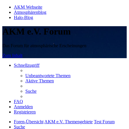
AKM Webseite
Atmosphärenblog
Halo-Blog
AKM e.V. Forum
Das Forum für atmosphärische Erscheinungen
Zum Inhalt
Schnellzugriff
Unbeantwortete Themen
Aktive Themen
Suche
FAQ
Anmelden
Registrieren
Foren-Übersicht
AKM e.V. Themengebiete
Test Forum
Suche