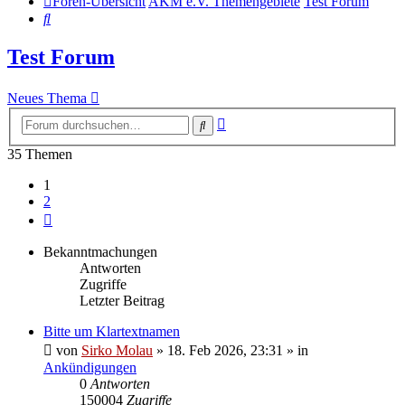
Foren-Übersicht
AKM e.V. Themengebiete
Test Forum
Suche
Test Forum
Neues Thema
Erweiterte
Suche
Suche
35 Themen
1
2
Nächste
Bekanntmachungen
Antworten
Zugriffe
Letzter Beitrag
Bitte um Klartextnamen
von
Sirko Molau
» 18. Feb 2026, 23:31 » in
Ankündigungen
0
Antworten
150004
Zugriffe