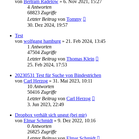
von
Bertram Radelow
» 6. Nov 2021, 15:27
4
Antworten
68823
Zugriffe
Letzter Beitrag
von
Tommy
30. Dez 2024, 19:57
Test
von
wolfgang hamburg
» 21. Feb 2024, 13:45
1
Antworten
47504
Zugriffe
Letzter Beitrag
von
Thomas Klein
25. Feb 2024, 17:53
20230531 Test für Suche von Bindestrichen
von
Carl Herzog
» 31. Mai 2023, 10:11
10
Antworten
50416
Zugriffe
Letzter Beitrag
von
Carl Herzog
3. Jun 2023, 22:49
Dropbox verhält sich ungut (bei mir)
von
Elmar Schmidt
» 9. Dez 2022, 10:16
0
Antworten
26825
Zugriffe
Letzter Beitrag
von
Elmar Schmidt