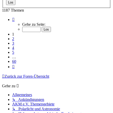
1187 Themen
Seite
1
Gehe zu Seite:
von
60
1
2
3
4
5
…
60
Nächste
Zurück zur Foren-Übersicht
Gehe zu
Allgemeines
↳ Ankündigungen
AKM e.V. Themengebiete
↳ Polarlicht und Astronomie