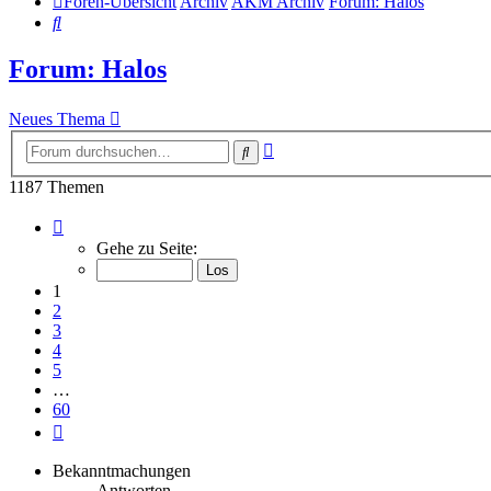
Foren-Übersicht
Archiv
AKM Archiv
Forum: Halos
Suche
Forum: Halos
Neues Thema
Erweiterte
Suche
Suche
1187 Themen
Seite
1
Gehe zu Seite:
von
60
1
2
3
4
5
…
60
Nächste
Bekanntmachungen
Antworten