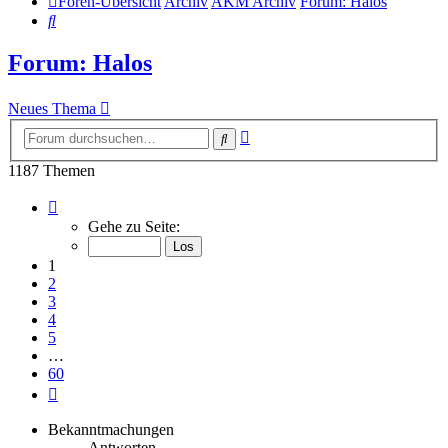
Foren-Übersicht
Archiv
AKM Archiv
Forum: Halos
Suche
Forum: Halos
Neues Thema
Erweiterte
Suche
Suche
1187 Themen
Seite
1
Gehe zu Seite:
von
60
1
2
3
4
5
…
60
Nächste
Bekanntmachungen
Antworten