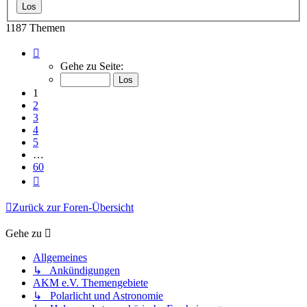
1187 Themen
Seite
1
Gehe zu Seite:
von
60
1
2
3
4
5
…
60
Nächste
Zurück zur Foren-Übersicht
Gehe zu
Allgemeines
↳ Ankündigungen
AKM e.V. Themengebiete
↳ Polarlicht und Astronomie