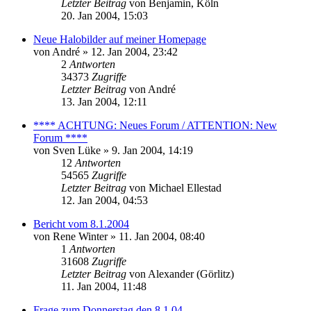
Letzter Beitrag
von
Benjamin, Köln
20. Jan 2004, 15:03
Neue Halobilder auf meiner Homepage
von
André
» 12. Jan 2004, 23:42
2
Antworten
34373
Zugriffe
Letzter Beitrag
von
André
13. Jan 2004, 12:11
**** ACHTUNG: Neues Forum / ATTENTION: New
Forum ****
von
Sven Lüke
» 9. Jan 2004, 14:19
12
Antworten
54565
Zugriffe
Letzter Beitrag
von
Michael Ellestad
12. Jan 2004, 04:53
Bericht vom 8.1.2004
von
Rene Winter
» 11. Jan 2004, 08:40
1
Antworten
31608
Zugriffe
Letzter Beitrag
von
Alexander (Görlitz)
11. Jan 2004, 11:48
Frage zum Donnerstag den 8.1.04