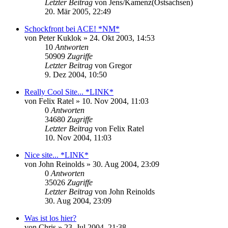
Letzter Beitrag
von
Jens/Kamenz(Ostsachsen)
20. Mär 2005, 22:49
Schockfront bei ACE! *NM*
von
Peter Kuklok
» 24. Okt 2003, 14:53
10
Antworten
50909
Zugriffe
Letzter Beitrag
von
Gregor
9. Dez 2004, 10:50
Really Cool Site... *LINK*
von
Felix Ratel
» 10. Nov 2004, 11:03
0
Antworten
34680
Zugriffe
Letzter Beitrag
von
Felix Ratel
10. Nov 2004, 11:03
Nice site... *LINK*
von
John Reinolds
» 30. Aug 2004, 23:09
0
Antworten
35026
Zugriffe
Letzter Beitrag
von
John Reinolds
30. Aug 2004, 23:09
Was ist los hier?
von
Chris
» 23. Jul 2004, 21:38