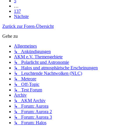
5
…
137
Nächste
Zurück zur Foren-Übersicht
Gehe zu
Allgemeines
↳ Ankündigungen
AKM e.V. Themengebiete
↳ Polarlicht und Astronomie
↳ Halos und atmosphärische Erscheinungen
↳ Leuchtende Nachtwolken (NLC)
↳ Meteore
↳ Off-Topic
↳ Test Forum
Archiv
↳ AKM Archiv
↳ Forum: Aurora
↳ Forum: Aurora 2
↳ Forum: Aurora 3
↳ Forum: Halos