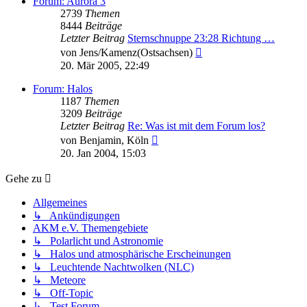
Forum: Aurora 3
2739
Themen
8444
Beiträge
Letzter Beitrag
Sternschnuppe 23:28 Richtung …
Neuester
von
Jens/Kamenz(Ostsachsen)
Beitrag
20. Mär 2005, 22:49
Forum: Halos
1187
Themen
3209
Beiträge
Letzter Beitrag
Re: Was ist mit dem Forum los?
Neuester
von
Benjamin, Köln
Beitrag
20. Jan 2004, 15:03
Gehe zu
Allgemeines
↳ Ankündigungen
AKM e.V. Themengebiete
↳ Polarlicht und Astronomie
↳ Halos und atmosphärische Erscheinungen
↳ Leuchtende Nachtwolken (NLC)
↳ Meteore
↳ Off-Topic
↳ Test Forum