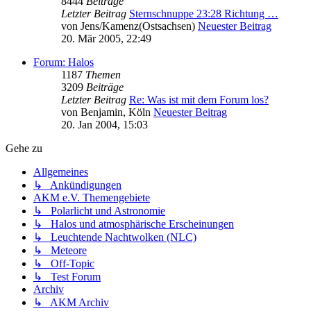
8444
Beiträge
Letzter Beitrag
Sternschnuppe 23:28 Richtung …
von
Jens/Kamenz(Ostsachsen)
Neuester Beitrag
20. Mär 2005, 22:49
Forum: Halos
1187
Themen
3209
Beiträge
Letzter Beitrag
Re: Was ist mit dem Forum los?
von
Benjamin, Köln
Neuester Beitrag
20. Jan 2004, 15:03
Gehe zu
Allgemeines
↳ Ankündigungen
AKM e.V. Themengebiete
↳ Polarlicht und Astronomie
↳ Halos und atmosphärische Erscheinungen
↳ Leuchtende Nachtwolken (NLC)
↳ Meteore
↳ Off-Topic
↳ Test Forum
Archiv
↳ AKM Archiv