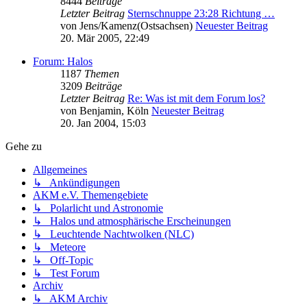
8444
Beiträge
Letzter Beitrag
Sternschnuppe 23:28 Richtung …
von
Jens/Kamenz(Ostsachsen)
Neuester Beitrag
20. Mär 2005, 22:49
Forum: Halos
1187
Themen
3209
Beiträge
Letzter Beitrag
Re: Was ist mit dem Forum los?
von
Benjamin, Köln
Neuester Beitrag
20. Jan 2004, 15:03
Gehe zu
Allgemeines
↳ Ankündigungen
AKM e.V. Themengebiete
↳ Polarlicht und Astronomie
↳ Halos und atmosphärische Erscheinungen
↳ Leuchtende Nachtwolken (NLC)
↳ Meteore
↳ Off-Topic
↳ Test Forum
Archiv
↳ AKM Archiv