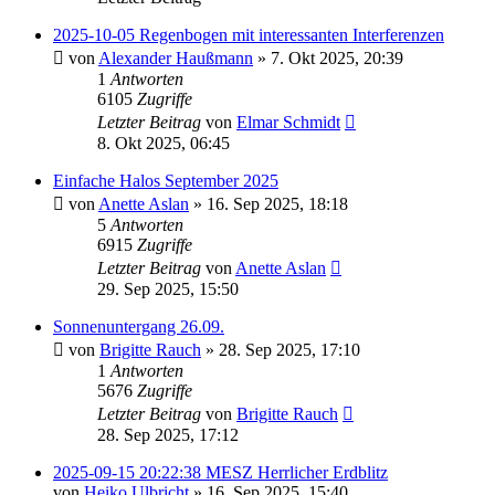
2025-10-05 Regenbogen mit interessanten Interferenzen
von
Alexander Haußmann
» 7. Okt 2025, 20:39
1
Antworten
6105
Zugriffe
Letzter Beitrag
von
Elmar Schmidt
8. Okt 2025, 06:45
Einfache Halos September 2025
von
Anette Aslan
» 16. Sep 2025, 18:18
5
Antworten
6915
Zugriffe
Letzter Beitrag
von
Anette Aslan
29. Sep 2025, 15:50
Sonnenuntergang 26.09.
von
Brigitte Rauch
» 28. Sep 2025, 17:10
1
Antworten
5676
Zugriffe
Letzter Beitrag
von
Brigitte Rauch
28. Sep 2025, 17:12
2025-09-15 20:22:38 MESZ Herrlicher Erdblitz
von
Heiko Ulbricht
» 16. Sep 2025, 15:40