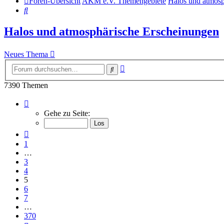
Foren-Übersicht
AKM e.V. Themengebiete
Halos und atmosp
Suche
Halos und atmosphärische Erscheinungen
Neues Thema
Erweiterte
Suche
Suche
7390 Themen
Seite
5
Gehe zu Seite:
von
370
Vorherige
1
…
3
4
5
6
7
…
370