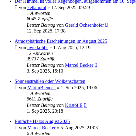
Der Himmel ist voller Regenbögen, aufgenommen am 10. Sep
von
kellanphil
» 12. Sep 2025, 09:59
1
Antworten
6045
Zugriffe
Letzter Beitrag
von
Gerald Ochsenhofer
12. Sep 2025, 17:38
Atmosphärische Erscheinungen im August 2025
von
uwe kohbs
» 1. Aug 2025, 12:19
12
Antworten
39717
Zugriffe
Letzter Beitrag
von
Marcel Becker
3. Sep 2025, 15:10
Sonnenstrahlen oder Wolkenschatten
von
MartinBieneck
» 1. Sep 2025, 19:06
1
Antworten
5611
Zugriffe
Letzter Beitrag
von
Kristóf E
1. Sep 2025, 20:18
Einfache Halos August 2025
von
Marcel Becker
» 5. Aug 2025, 21:03
6
Antworten