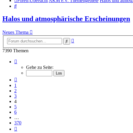
Foren-Übersicht
AKM e.V. Themengebiete
Halos und atmosp
Suche
Halos und atmosphärische Erscheinungen
Neues Thema
Erweiterte
Suche
Suche
7390 Themen
Seite
4
Gehe zu Seite:
von
370
Vorherige
1
2
3
4
5
6
…
370
Nächste