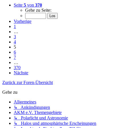
Seite
5
von
370
Gehe zu Seite:
Vorherige
1
…
3
4
5
6
7
…
370
Nächste
Zurück zur Foren-Übersicht
Gehe zu
Allgemeines
↳ Ankündigungen
AKM e.V. Themengebiete
↳ Polarlicht und Astronomie
↳ Halos und atmosphärische Erscheinungen