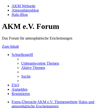
AKM Webseite
Atmosphärenblog
Halo-Blog
AKM e.V. Forum
Das Forum für atmosphärische Erscheinungen
Zum Inhalt
Schnellzugriff
Unbeantwortete Themen
Aktive Themen
Suche
FAQ
Anmelden
Registrieren
Foren-Übersicht
AKM e.V. Themengebiete
Halos und
atmosphärische Erscheinungen