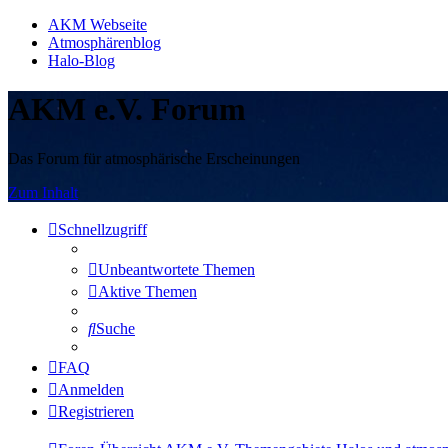
AKM Webseite
Atmosphärenblog
Halo-Blog
AKM e.V. Forum
Das Forum für atmosphärische Erscheinungen
Zum Inhalt
Schnellzugriff
Unbeantwortete Themen
Aktive Themen
Suche
FAQ
Anmelden
Registrieren