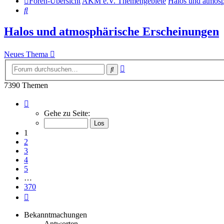
Foren-Übersicht
AKM e.V. Themengebiete
Halos und atmosp
Suche
Halos und atmosphärische Erscheinungen
Neues Thema
Erweiterte
Suche
Suche
7390 Themen
Seite
1
Gehe zu Seite:
von
370
1
2
3
4
5
…
370
Nächste
Bekanntmachungen
Antworten