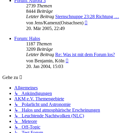
Forum: Aurora 3
2739
Themen
8444
Beiträge
Letzter Beitrag
Sternschnuppe 23:28 Richtung …
Neuester
von
Jens/Kamenz(Ostsachsen)
Beitrag
20. Mär 2005, 22:49
Forum: Halos
1187
Themen
3209
Beiträge
Letzter Beitrag
Re: Was ist mit dem Forum los?
Neuester
von
Benjamin, Köln
Beitrag
20. Jan 2004, 15:03
Gehe zu
Allgemeines
↳ Ankündigungen
AKM e.V. Themengebiete
↳ Polarlicht und Astronomie
↳ Halos und atmosphärische Erscheinungen
↳ Leuchtende Nachtwolken (NLC)
↳ Meteore
↳ Off-Topic
↳ Test Forum