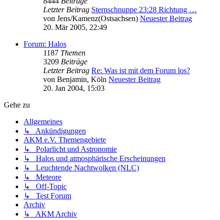
8444
Beiträge
Letzter Beitrag
Sternschnuppe 23:28 Richtung …
von
Jens/Kamenz(Ostsachsen)
Neuester Beitrag
20. Mär 2005, 22:49
Forum: Halos
1187
Themen
3209
Beiträge
Letzter Beitrag
Re: Was ist mit dem Forum los?
von
Benjamin, Köln
Neuester Beitrag
20. Jan 2004, 15:03
Gehe zu
Allgemeines
↳ Ankündigungen
AKM e.V. Themengebiete
↳ Polarlicht und Astronomie
↳ Halos und atmosphärische Erscheinungen
↳ Leuchtende Nachtwolken (NLC)
↳ Meteore
↳ Off-Topic
↳ Test Forum
Archiv
↳ AKM Archiv