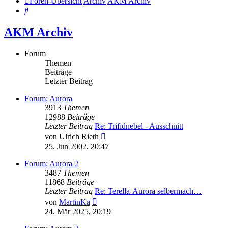
Foren-Übersicht
Archiv
AKM Archiv
Suche
AKM Archiv
Forum
Themen
Beiträge
Letzter Beitrag
Forum: Aurora
3913
Themen
12988
Beiträge
Letzter Beitrag
Re: Trifidnebel - Ausschnitt
Neuester
von
Ulrich Rieth
Beitrag
25. Jun 2002, 20:47
Forum: Aurora 2
3487
Themen
11868
Beiträge
Letzter Beitrag
Re: Terella-Aurora selbermach…
Neuester
von
MartinKa
Beitrag
24. Mär 2025, 20:19