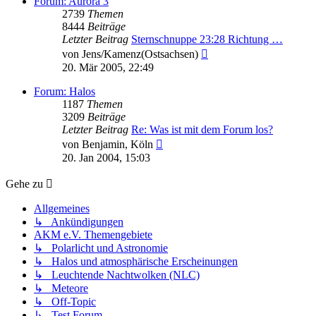
Forum: Aurora 3
2739
Themen
8444
Beiträge
Letzter Beitrag
Sternschnuppe 23:28 Richtung …
Neuester
von
Jens/Kamenz(Ostsachsen)
Beitrag
20. Mär 2005, 22:49
Forum: Halos
1187
Themen
3209
Beiträge
Letzter Beitrag
Re: Was ist mit dem Forum los?
Neuester
von
Benjamin, Köln
Beitrag
20. Jan 2004, 15:03
Gehe zu
Allgemeines
↳ Ankündigungen
AKM e.V. Themengebiete
↳ Polarlicht und Astronomie
↳ Halos und atmosphärische Erscheinungen
↳ Leuchtende Nachtwolken (NLC)
↳ Meteore
↳ Off-Topic
↳ Test Forum