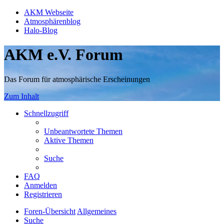
AKM Webseite
Atmosphärenblog
Halo-Blog
AKM e.V. Forum
Das Forum für atmosphärische Erscheinungen
Zum Inhalt
Schnellzugriff
Unbeantwortete Themen
Aktive Themen
Suche
FAQ
Anmelden
Registrieren
Foren-Übersicht
Allgemeines
Suche