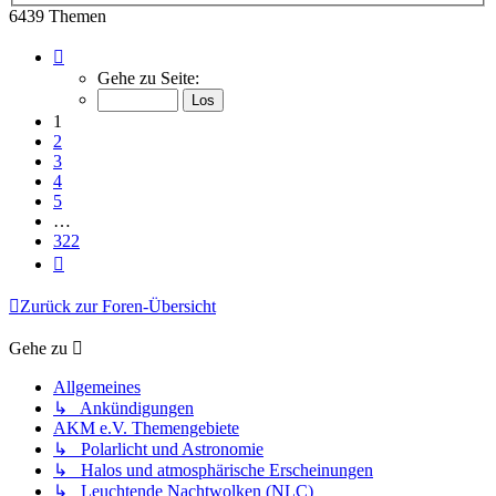
6439 Themen
Seite
1
Gehe zu Seite:
von
322
1
2
3
4
5
…
322
Nächste
Zurück zur Foren-Übersicht
Gehe zu
Allgemeines
↳ Ankündigungen
AKM e.V. Themengebiete
↳ Polarlicht und Astronomie
↳ Halos und atmosphärische Erscheinungen
↳ Leuchtende Nachtwolken (NLC)