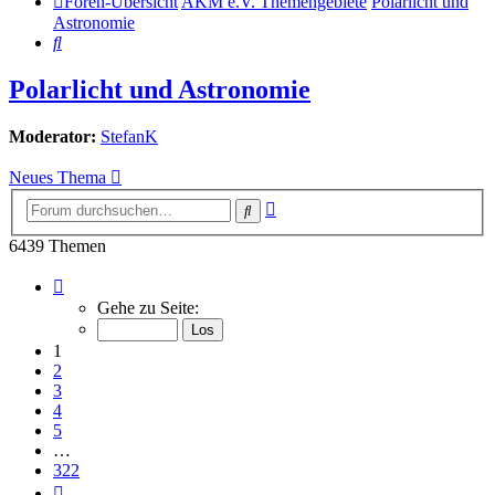
Foren-Übersicht
AKM e.V. Themengebiete
Polarlicht und
Astronomie
Suche
Polarlicht und Astronomie
Moderator:
StefanK
Neues Thema
Erweiterte
Suche
Suche
6439 Themen
Seite
1
Gehe zu Seite:
von
322
1
2
3
4
5
…
322
Nächste