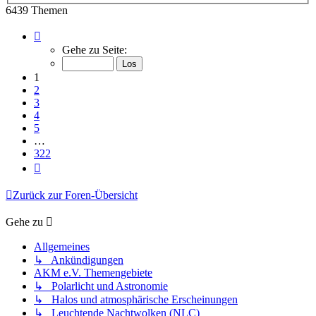
6439 Themen
Seite
1
Gehe zu Seite:
von
322
1
2
3
4
5
…
322
Nächste
Zurück zur Foren-Übersicht
Gehe zu
Allgemeines
↳ Ankündigungen
AKM e.V. Themengebiete
↳ Polarlicht und Astronomie
↳ Halos und atmosphärische Erscheinungen
↳ Leuchtende Nachtwolken (NLC)