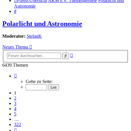
Foren-Übersicht
AKM e.V. Themengebiete
Polarlicht und
Astronomie
Suche
Polarlicht und Astronomie
Moderator:
StefanK
Neues Thema
Erweiterte
Suche
Suche
6439 Themen
Seite
1
Gehe zu Seite:
von
322
1
2
3
4
5
…
322
Nächste