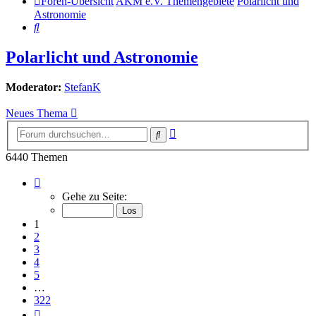
Foren-Übersicht
AKM e.V. Themengebiete
Polarlicht und
Astronomie
Suche
Polarlicht und Astronomie
Moderator:
StefanK
Neues Thema
Erweiterte
Suche
Suche
6440 Themen
Seite
1
Gehe zu Seite:
von
322
1
2
3
4
5
…
322
Nächste