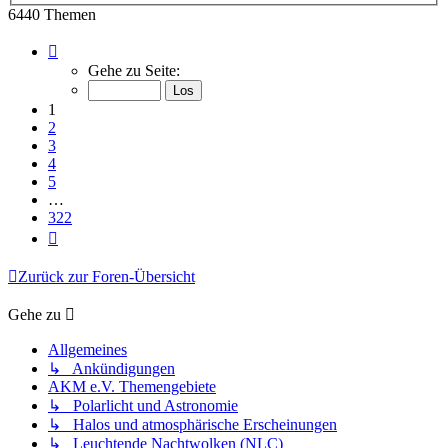
6440 Themen
Seite
1
Gehe zu Seite:
von
322
1
2
3
4
5
…
322
Nächste
Zurück zur Foren-Übersicht
Gehe zu
Allgemeines
↳ Ankündigungen
AKM e.V. Themengebiete
↳ Polarlicht und Astronomie
↳ Halos und atmosphärische Erscheinungen
↳ Leuchtende Nachtwolken (NLC)