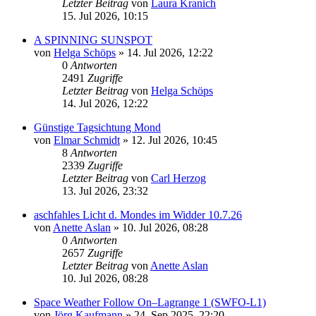
Letzter Beitrag
von
Laura Kranich
15. Jul 2026, 10:15
A SPINNING SUNSPOT
von
Helga Schöps
» 14. Jul 2026, 12:22
0
Antworten
2491
Zugriffe
Letzter Beitrag
von
Helga Schöps
14. Jul 2026, 12:22
Günstige Tagsichtung Mond
von
Elmar Schmidt
» 12. Jul 2026, 10:45
8
Antworten
2339
Zugriffe
Letzter Beitrag
von
Carl Herzog
13. Jul 2026, 23:32
aschfahles Licht d. Mondes im Widder 10.7.26
von
Anette Aslan
» 10. Jul 2026, 08:28
0
Antworten
2657
Zugriffe
Letzter Beitrag
von
Anette Aslan
10. Jul 2026, 08:28
Space Weather Follow On–Lagrange 1 (SWFO-L1)
von
Jörg Kaufmann
» 24. Sep 2025, 22:20