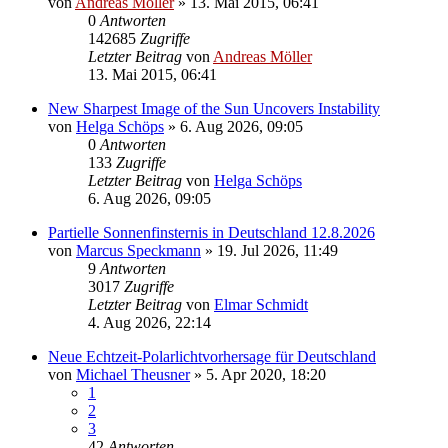
von
Andreas Möller
» 13. Mai 2015, 06:41
0
Antworten
142685
Zugriffe
Letzter Beitrag
von
Andreas Möller
13. Mai 2015, 06:41
New Sharpest Image of the Sun Uncovers Instability
von
Helga Schöps
» 6. Aug 2026, 09:05
0
Antworten
133
Zugriffe
Letzter Beitrag
von
Helga Schöps
6. Aug 2026, 09:05
Partielle Sonnenfinsternis in Deutschland 12.8.2026
von
Marcus Speckmann
» 19. Jul 2026, 11:49
9
Antworten
3017
Zugriffe
Letzter Beitrag
von
Elmar Schmidt
4. Aug 2026, 22:14
Neue Echtzeit-Polarlichtvorhersage für Deutschland
von
Michael Theusner
» 5. Apr 2020, 18:20
1
2
3
42
Antworten