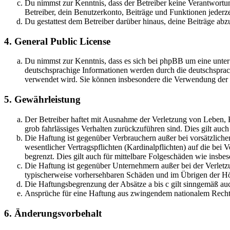
Du nimmst zur Kenntnis, dass der Betreiber keine Verantwortung 
Betreiber, dein Benutzerkonto, Beiträge und Funktionen jederze
Du gestattest dem Betreiber darüber hinaus, deine Beiträge abz
4. General Public License
Du nimmst zur Kenntnis, dass es sich bei phpBB um eine unter
deutschsprachige Informationen werden durch die deutschsprac
verwendet wird. Sie können insbesondere die Verwendung der S
5. Gewährleistung
Der Betreiber haftet mit Ausnahme der Verletzung von Leben, Kö
grob fahrlässiges Verhalten zurückzuführen sind. Dies gilt au
Die Haftung ist gegenüber Verbrauchern außer bei vorsätzlich
wesentlicher Vertragspflichten (Kardinalpflichten) auf die be
begrenzt. Dies gilt auch für mittelbare Folgeschäden wie ins
Die Haftung ist gegenüber Unternehmern außer bei der Verletzu
typischerweise vorhersehbaren Schäden und im Übrigen der Höh
Die Haftungsbegrenzung der Absätze a bis c gilt sinngemäß auc
Ansprüche für eine Haftung aus zwingendem nationalem Recht 
6. Änderungsvorbehalt