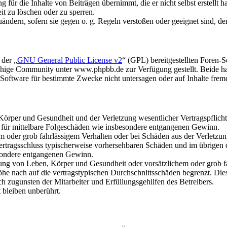
für die Inhalte von Beiträgen übernimmt, die er nicht selbst erstellt 
it zu löschen oder zu sperren.
uändern, sofern sie gegen o. g. Regeln verstoßen oder geeignet sind, 
 der „
GNU General Public License v2
“ (GPL) bereitgestellten Foren
hige Community unter www.phpbb.de zur Verfügung gestellt. Beide hab
oftware für bestimmte Zwecke nicht untersagen oder auf Inhalte frem
rper und Gesundheit und der Verletzung wesentlicher Vertragspflichten
ch für mittelbare Folgeschäden wie insbesondere entgangenen Gewinn.
em oder grob fahrlässigem Verhalten oder bei Schäden aus der Verletz
i Vertragsschluss typischerweise vorhersehbaren Schäden und im übrigen
besondere entgangenen Gewinn.
ng von Leben, Körper und Gesundheit oder vorsätzlichem oder grob fah
e nach auf die vertragstypischen Durchschnittsschäden begrenzt. Dies
h zugunsten der Mitarbeiter und Erfüllungsgehilfen des Betreibers.
bleiben unberührt.