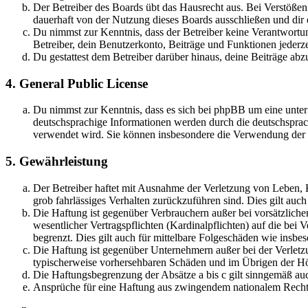
Der Betreiber des Boards übt das Hausrecht aus. Bei Verstöße
dauerhaft von der Nutzung dieses Boards ausschließen und dir e
Du nimmst zur Kenntnis, dass der Betreiber keine Verantwortung 
Betreiber, dein Benutzerkonto, Beiträge und Funktionen jederze
Du gestattest dem Betreiber darüber hinaus, deine Beiträge abz
4. General Public License
Du nimmst zur Kenntnis, dass es sich bei phpBB um eine unter
deutschsprachige Informationen werden durch die deutschsprac
verwendet wird. Sie können insbesondere die Verwendung der S
5. Gewährleistung
Der Betreiber haftet mit Ausnahme der Verletzung von Leben, Kö
grob fahrlässiges Verhalten zurückzuführen sind. Dies gilt au
Die Haftung ist gegenüber Verbrauchern außer bei vorsätzlich
wesentlicher Vertragspflichten (Kardinalpflichten) auf die be
begrenzt. Dies gilt auch für mittelbare Folgeschäden wie ins
Die Haftung ist gegenüber Unternehmern außer bei der Verletzu
typischerweise vorhersehbaren Schäden und im Übrigen der Höh
Die Haftungsbegrenzung der Absätze a bis c gilt sinngemäß auc
Ansprüche für eine Haftung aus zwingendem nationalem Recht 