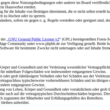
n gegen diese Nutzungsbedingungen oder anderer im Board veröffentli
in Hausverbot erteilen.
für die Inhalte von Beiträgen übernimmt, die er nicht selbst erstellt 
it zu löschen oder zu sperren.
uändern, sofern sie gegen o. g. Regeln verstoßen oder geeignet sind, 
 der „
GNU General Public License v2
“ (GPL) bereitgestellten Foren
hige Community unter www.phpbb.de zur Verfügung gestellt. Beide hab
oftware für bestimmte Zwecke nicht untersagen oder auf Inhalte frem
rper und Gesundheit und der Verletzung wesentlicher Vertragspflichten
ch für mittelbare Folgeschäden wie insbesondere entgangenen Gewinn.
em oder grob fahrlässigem Verhalten oder bei Schäden aus der Verletz
i Vertragsschluss typischerweise vorhersehbaren Schäden und im übrigen
besondere entgangenen Gewinn.
ng von Leben, Körper und Gesundheit oder vorsätzlichem oder grob fah
e nach auf die vertragstypischen Durchschnittsschäden begrenzt. Dies
h zugunsten der Mitarbeiter und Erfüllungsgehilfen des Betreibers.
bleiben unberührt.