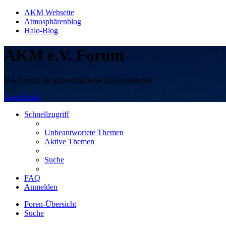
AKM Webseite
Atmosphärenblog
Halo-Blog
AKM e.V. Forum
Das Forum für atmosphärische Erscheinungen
Zum Inhalt
Schnellzugriff
Unbeantwortete Themen
Aktive Themen
Suche
FAQ
Anmelden
Foren-Übersicht
Suche