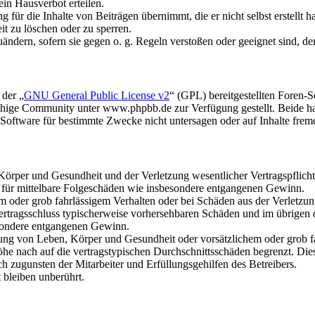
in Hausverbot erteilen.
für die Inhalte von Beiträgen übernimmt, die er nicht selbst erstellt 
it zu löschen oder zu sperren.
uändern, sofern sie gegen o. g. Regeln verstoßen oder geeignet sind, 
 der „
GNU General Public License v2
“ (GPL) bereitgestellten Foren
hige Community unter www.phpbb.de zur Verfügung gestellt. Beide hab
oftware für bestimmte Zwecke nicht untersagen oder auf Inhalte frem
rper und Gesundheit und der Verletzung wesentlicher Vertragspflichten
ch für mittelbare Folgeschäden wie insbesondere entgangenen Gewinn.
em oder grob fahrlässigem Verhalten oder bei Schäden aus der Verletz
i Vertragsschluss typischerweise vorhersehbaren Schäden und im übrigen
besondere entgangenen Gewinn.
ng von Leben, Körper und Gesundheit oder vorsätzlichem oder grob fah
e nach auf die vertragstypischen Durchschnittsschäden begrenzt. Dies
h zugunsten der Mitarbeiter und Erfüllungsgehilfen des Betreibers.
bleiben unberührt.