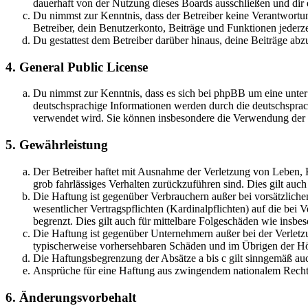
dauerhaft von der Nutzung dieses Boards ausschließen und dir e
Du nimmst zur Kenntnis, dass der Betreiber keine Verantwortung 
Betreiber, dein Benutzerkonto, Beiträge und Funktionen jederze
Du gestattest dem Betreiber darüber hinaus, deine Beiträge abz
4. General Public License
Du nimmst zur Kenntnis, dass es sich bei phpBB um eine unter
deutschsprachige Informationen werden durch die deutschsprac
verwendet wird. Sie können insbesondere die Verwendung der S
5. Gewährleistung
Der Betreiber haftet mit Ausnahme der Verletzung von Leben, Kö
grob fahrlässiges Verhalten zurückzuführen sind. Dies gilt au
Die Haftung ist gegenüber Verbrauchern außer bei vorsätzlich
wesentlicher Vertragspflichten (Kardinalpflichten) auf die be
begrenzt. Dies gilt auch für mittelbare Folgeschäden wie ins
Die Haftung ist gegenüber Unternehmern außer bei der Verletzu
typischerweise vorhersehbaren Schäden und im Übrigen der Höh
Die Haftungsbegrenzung der Absätze a bis c gilt sinngemäß auc
Ansprüche für eine Haftung aus zwingendem nationalem Recht 
6. Änderungsvorbehalt