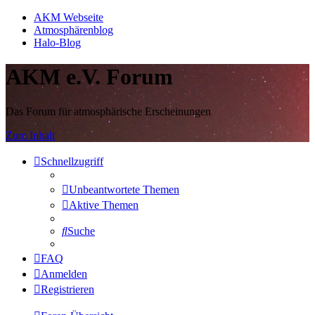
AKM Webseite
Atmosphärenblog
Halo-Blog
AKM e.V. Forum
Das Forum für atmosphärische Erscheinungen
Zum Inhalt
Schnellzugriff
Unbeantwortete Themen
Aktive Themen
Suche
FAQ
Anmelden
Registrieren