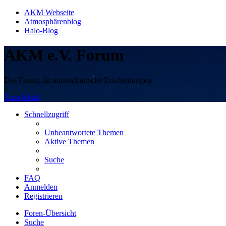
AKM Webseite
Atmosphärenblog
Halo-Blog
AKM e.V. Forum
Das Forum für atmosphärische Erscheinungen
Zum Inhalt
Schnellzugriff
Unbeantwortete Themen
Aktive Themen
Suche
FAQ
Anmelden
Registrieren
Foren-Übersicht
Suche