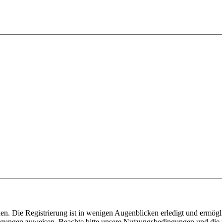
n. Die Registrierung ist in wenigen Augenblicken erledigt und ermögli
tigungen zuweisen. Beachte bitte unsere Nutzungsbedingungen und die v