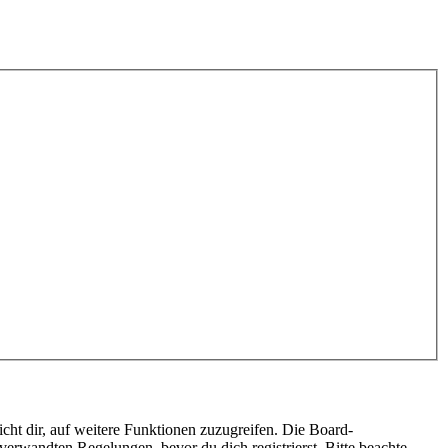
cht dir, auf weitere Funktionen zuzugreifen. Die Board-
erwandten Regelungen, bevor du dich registrierst. Bitte beachte