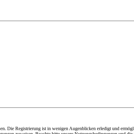
n. Die Registrierung ist in wenigen Augenblicken erledigt und ermögli
tigungen zuweisen. Beachte bitte unsere Nutzungsbedingungen und die v