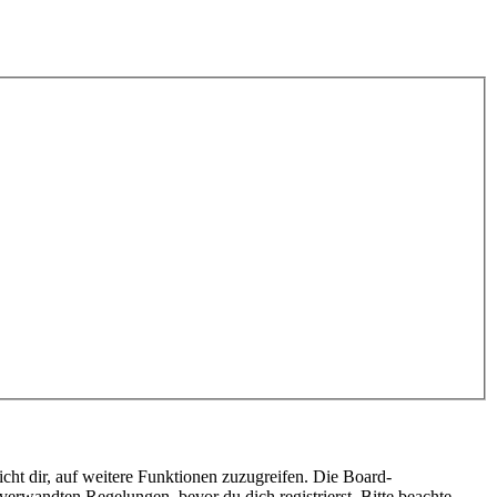
cht dir, auf weitere Funktionen zuzugreifen. Die Board-
erwandten Regelungen, bevor du dich registrierst. Bitte beachte