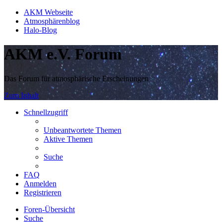
AKM Webseite
Atmosphärenblog
Halo-Blog
AKM e.V. Forum
Das Forum für atmosphärische Erscheinungen
Zum Inhalt
Schnellzugriff
Unbeantwortete Themen
Aktive Themen
Suche
FAQ
Anmelden
Registrieren
Foren-Übersicht
Suche