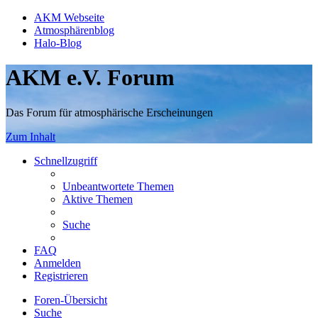
AKM Webseite
Atmosphärenblog
Halo-Blog
AKM e.V. Forum
Das Forum für atmosphärische Erscheinungen
Zum Inhalt
Schnellzugriff
Unbeantwortete Themen
Aktive Themen
Suche
FAQ
Anmelden
Registrieren
Foren-Übersicht
Suche