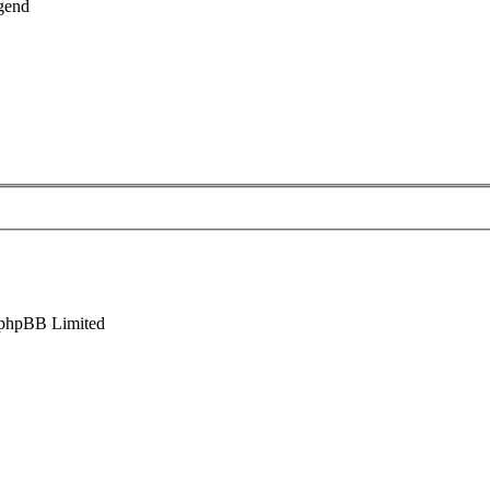
gend
phpBB Limited